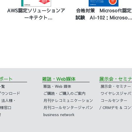
AWS認定ソリューションア
合格対策 Microsoft認定
ーキテクト
試験 AI-102：Microsoft
－プロフェッショナル 第2
Azure AI Engineer テキ
版
スト＆演習問題
サポート
雑誌・Web媒体
展示会・セ
一覧
雑誌・Web 媒体
展示会・セミナー
ダウンロード
ご購読・ご購入のご案内
ワイヤレスジャパ
・法人様・
月刊テレコミュニケーション
コールセンター
様窓口
月刊コールセンタージャパン
/ CRMデモ & 
付
business network