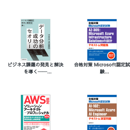
Associate Cloud Engineer
［リテラシーレベル］教科
書 第2版
テキスト＆演習問題
ビジネス課題の発見と解決
合格対策 Microsoft認定
を導く──
験
データ分析 成功のセオリー
AZ-305：Microsoft
Azure Infrastructure
Solutionsの設計 テキスト
＆問題集