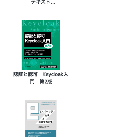
テキスト
［基礎編］第3版
試
認証と認可 Keycloak入
門 第2版