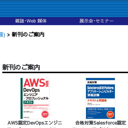
雑誌･Web 媒体
展示会･セミナー
籍)
> 新刊のご案内
新刊のご案内
AWS認定DevOpsエンジニ
合格対策Salesforce認定