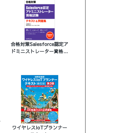
Solutions テキスト＆演習
問題
合格対策Salesforce認定ア
ドミニストレーター資格試
験テキスト＆問題集
テ
ワイヤレスIoTプランナー