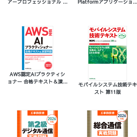
ア－プロフェッショナル テ
Platformアプリケーショ
キスト
ビルダー資格試験テキスト
＆問題集
AWS認定AIプラクティシ
ョナー 合格テキスト＆演習
モバイルシステム技術テキ
問題
スト 第11版