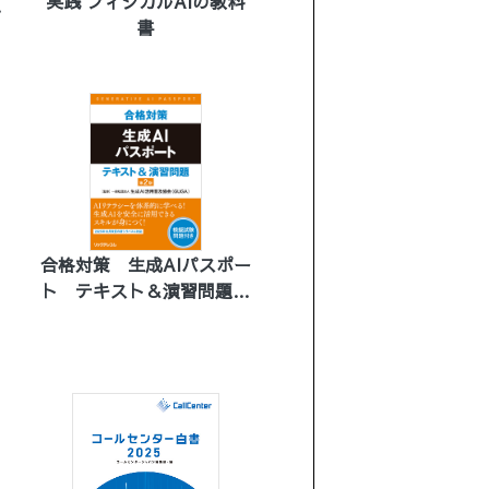
実践 フィジカルAIの教科
ン
書
合格対策 生成AIパスポー
ト テキスト＆演習問題
第2版