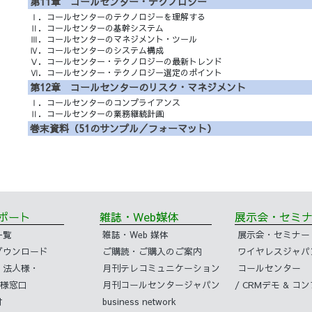
第11章 コールセンター・テクノロジー
Ⅰ．コールセンターのテクノロジーを理解する
Ⅱ．コールセンターの基幹システム
Ⅲ．コールセンターのマネジメント・ツール
Ⅳ．コールセンターのシステム構成
Ⅴ．コールセンター・テクノロジーの最新トレンド
Ⅵ．コールセンター・テクノロジー選定のポイント
第12章 コールセンターのリスク・マネジメント
Ⅰ．コールセンターのコンプライアンス
Ⅱ．コールセンターの業務継続計画
巻末資料（51のサンプル／フォーマット）
サポート
雑誌・Web媒体
展示会・セ
一覧
雑誌・Web 媒体
展示会・セミナー
ダウンロード
ご購読・ご購入のご案内
ワイヤレスジャパ
・法人様・
月刊テレコミュニケーション
コールセンター
様窓口
月刊コールセンタージャパン
/ CRMデモ & 
付
business network