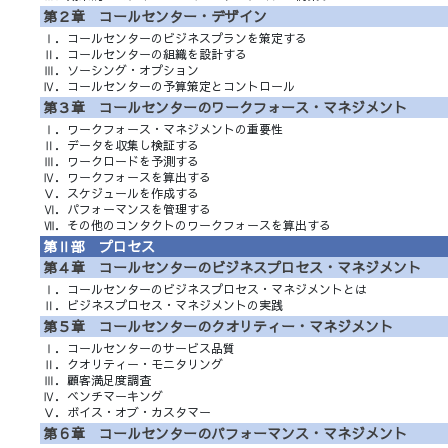
第２章 コールセンター・デザイン
Ⅰ．コールセンターのビジネスプランを策定する
Ⅱ．コールセンターの組織を設計する
Ⅲ．ソーシング・オプション
Ⅳ．コールセンターの予算策定とコントロール
第３章 コールセンターのワークフォース・マネジメント
Ⅰ．ワークフォース・マネジメントの重要性
Ⅱ．データを収集し検証する
Ⅲ．ワークロードを予測する
Ⅳ．ワークフォースを算出する
Ⅴ．スケジュールを作成する
Ⅵ．パフォーマンスを管理する
Ⅶ．その他のコンタクトのワークフォースを算出する
第Ⅱ部 プロセス
第４章 コールセンターのビジネスプロセス・マネジメント
Ⅰ．コールセンターのビジネスプロセス・マネジメントとは
Ⅱ．ビジネスプロセス・マネジメントの実践
第５章 コールセンターのクオリティー・マネジメント
Ⅰ．コールセンターのサービス品質
Ⅱ．クオリティー・モニタリング
Ⅲ．顧客満足度調査
Ⅳ．ベンチマーキング
Ⅴ．ボイス・オブ・カスタマー
第６章 コールセンターのパフォーマンス・マネジメント