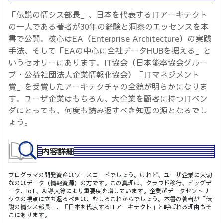
「伝説の情シス部長」、日本を代表するITアーキテクト
の一人である著者が30年の経験と洞察のエッセンスを本
書で公開。核心はEA（Enterprise Architecture）の実践
手法、そして「EAの中心に全社データHUBを据える」と
いうセオリーにあります。IT協会（日本能率協会グルー
プ・公益社団法人企業情報化協会）「ITマネジメント
賞」を受賞したアーキテクチャの全貌が明らかになりま
す。ユーザ企業はもちろん、大企業を顧客に持つITベン
ダにとっても、何度も読み返すべき知恵の源となるでし
ょう。
内容詳細
プログラマの開発資産はソースコードでしょう。けれど、ユーザ企業に大切
なのはデータ（情報資源）の方です。この真理は、クラウド移行、ビッグデ
ータ、IoT、AI導入等により重要度を増しています。企業がデータセントリ
ックの視点に立ち返るべきは、むしろこれからでしょう。本書の著者が「伝
説の情シス部長」、「日本を代表するITアーキテクト」と呼ばれる理由もそ
こにあります。