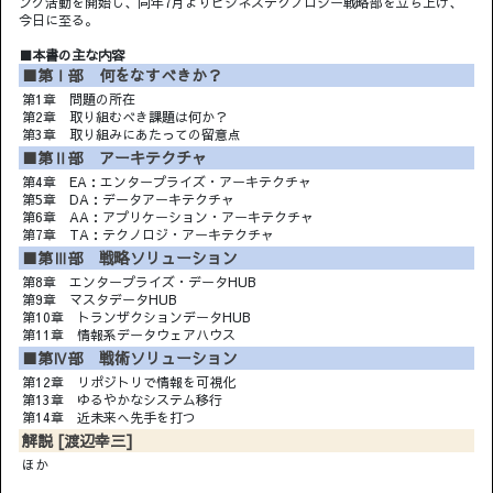
ング活動を開始し、同年7月よりビジネステクノロジー戦略部を立ち上げ、
今日に至る。
■本書の主な内容
■第Ⅰ部 何をなすべきか？
第1章 問題の所在
第2章 取り組むべき課題は何か？
第3章 取り組みにあたっての留意点
■第Ⅱ部 アーキテクチャ
第4章 EA：エンタープライズ・アーキテクチャ
第5章 DA：データアーキテクチャ
第6章 AA：アプリケーション・アーキテクチャ
第7章 TA：テクノロジ・アーキテクチャ
■第Ⅲ部 戦略ソリューション
第8章 エンタープライズ・データHUB
第9章 マスタデータHUB
第10章 トランザクションデータHUB
第11章 情報系データウェアハウス
■第Ⅳ部 戦術ソリューション
第12章 リポジトリで情報を可視化
第13章 ゆるやかなシステム移行
第14章 近未来へ先手を打つ
解説 [渡辺幸三]
ほか