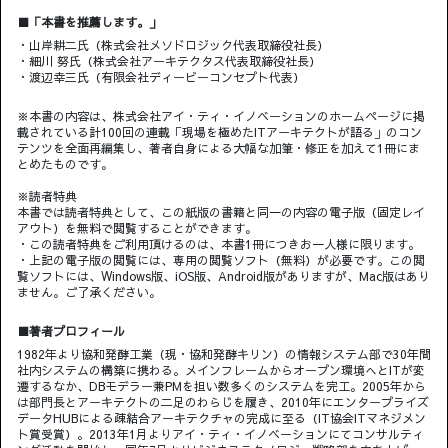
■「本書を推薦します。」
・山岸耕二氏（株式会社メソドロジック代表取締役社長）
・細川 努氏（株式会社アーキテクタス代表取締役社長）
・渡辺幸三氏（有限会社ディービーコンセプト代表）
※本書の内容は、株式会社アイ・ティ・イノベーションのホームページに掲
載されている計100回の連載「現場を極めたITアーキテクトが語る」のコン
テンツを全面再編集し、著者自身による大幅な加筆・修正を加えて1冊にま
とめたものです。
※読者特典
本書では読者特典として、この紙版の書籍と同一の内容の電子版（固定レイ
アウト）を無料で閲覧することができます。
・この読者特典をご利用頂けるのは、本書1冊につきお一人様に限ります。
・上記の電子版の閲覧には、専用の閲覧ソフト（無料）が必要です。この閲
覧ソフトには、Windows版、iOS版、Android版がありますが、Mac版はあり
ません。ご了承ください。
■著者プロフィール
1982年より協和発酵工業（現・協和発酵キリン）の情報システム部で30年間
社内システムの構築に携わる。メインフレームからオープン環境へとITが変
遷するなか、DBモデラー兼PMを担い数多くのシステムを完工。2005年から
は部門長とアーキテクトの二足のわらじを履き、2010年にエンタープライズ
データHUBによる疎結合アーキテクチャの完成に至る（IT協会ITマネジメン
ト賞受賞）。2013年1月よりアイ・ティ・イノベーションにてコンサルティ