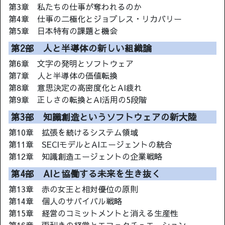
第3章 私たちの仕事が奪われるのか
第4章 仕事の二極化とジョブレス・リカバリー
第5章 日本特有の課題と機会
第2部 人と半導体の新しい組織論
第6章 文字の発明とソフトウェア
第7章 人と半導体の価値転換
第8章 意思決定の高密度化とAI疲れ
第9章 正しさの転換とAI活用の5段階
第3部 知識創造というソフトウェアの新大陸
第10章 拡張を続けるシステム領域
第11章 SECIモデルとAIエージェントの統合
第12章 知識創造エージェントの企業戦略
第4部 AIと協働する未来を生き抜く
第13章 赤の女王と相対優位の原則
第14章 個人のサバイバル戦略
第15章 経営のコミットメントと消える生産性
第16章 両利きの経営とエフェクチュエーション