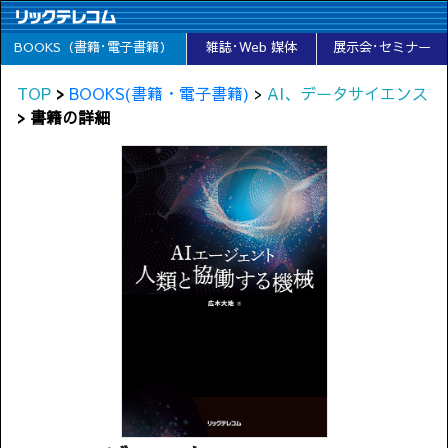
BOOKS（書籍･電子書籍）
雑誌･Web 媒体
展示会･セミナー
TOP
>
BOOKS(書籍・電子書籍)
>
AI、データサイエンス
> 書籍の詳細