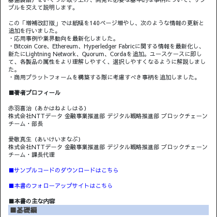
プルを交えて説明します。
この「増補改訂版」では紙幅を140ページ増やし、次のような情報の更新と
追加を行いました。
・応用事例や業界動向を最新化しました。
・Bitcoin Core、Ethereum、Hyperledger Fabricに関する情報を最新化し、
新たにLightning Network、Quorum、Cordaを追加。ユースケースに即し
て、各製品の属性をより理解しやすく、選択しやすくなるように解説しまし
た。
・商用プラットフォームを構築する際に考慮すべき事柄を追加しました。
■著者プロフィール
赤羽喜治（あかはねよしはる）
株式会社NTTデータ 金融事業推進部 デジタル戦略推進部 ブロックチェーン
チーム・部長
愛敬真生（あいけいまなぶ）
株式会社NTTデータ 金融事業推進部 デジタル戦略推進部 ブロックチェーン
チーム・課長代理
■サンプルコードのダウンロードはこちら
■本書のフォローアップサイトはこちら
■本書の主な内容
■基礎編