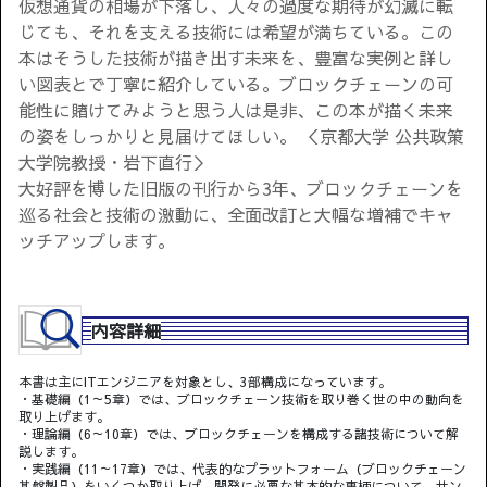
仮想通貨の相場が下落し、人々の過度な期待が幻滅に転
じても、それを支える技術には希望が満ちている。この
本はそうした技術が描き出す未来を、豊富な実例と詳し
い図表とで丁寧に紹介している。ブロックチェーンの可
能性に賭けてみようと思う人は是非、この本が描く未来
の姿をしっかりと見届けてほしい。 ＜京都大学 公共政策
大学院教授・岩下直行＞
大好評を博した旧版の刊行から3年、ブロックチェーンを
巡る社会と技術の激動に、全面改訂と大幅な増補でキャ
ッチアップします。
内容詳細
本書は主にITエンジニアを対象とし、3部構成になっています。
・基礎編（1～5章）では、ブロックチェーン技術を取り巻く世の中の動向を
取り上げます。
・理論編（6～10章）では、ブロックチェーンを構成する諸技術について解
説します。
・実践編（11～17章）では、代表的なプラットフォーム（ブロックチェーン
基盤製品）をいくつか取り上げ、開発に必要な基本的な事柄について、サン