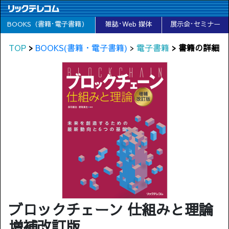
BOOKS（書籍･電子書籍）
雑誌･Web 媒体
展示会･セミナー
TOP
>
BOOKS(書籍・電子書籍)
>
電子書籍
> 書籍の詳細
ブロックチェーン 仕組みと理論
増補改訂版