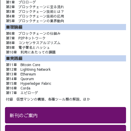
第1章 プロローグ
第2章 ブロックチェーンに至る流れ
第3章 ブロックチェーン技術とは？
第4章 ブロックチェーン技術の応用
第5章 ブロックチェーンの業界動向
■理論編
第6章 ブロックチェーンの仕組み
第7章 P2Pネットワーク
第8章 コンセンサスアルゴリズム
第9章 電子署名とハッシュ
第10章 利用にあたっての課題
■実践編
第11章 Bitcoin Core
第12章 Lightning Network
第13章 Ethereum
第14章 Quorum
第15章 Hyperledger Fabric
第16章 Corda
第17章 エピローグ
付録 仮想マシンの構築、各種ツール類の解説、ほか
新刊のご案内