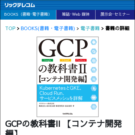
BOOKS（書籍･電子書籍）
雑誌･Web 媒体
展示会･セミナー
TOP
>
BOOKS(書籍・電子書籍)
>
電子書籍
> 書籍の詳細
GCPの教科書II 【コンテナ開発
編】