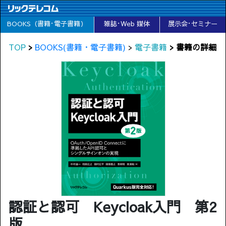
BOOKS（書籍･電子書籍）
雑誌･Web 媒体
展示会･セミナー
TOP
>
BOOKS(書籍・電子書籍)
>
電子書籍
> 書籍の詳細
認証と認可 Keycloak入門 第2
版