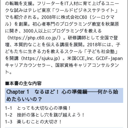
の転職を支援。フリーターをIT人材に育て上げるユニー
クな試みはテレビ東京「ワールドビジネスサテライト」
でも紹介される。2008年に株式会社C60（シーロクマ
ル）を創業。初心者専門のプログラミング教室を秋葉原
に開き、3000人以上にプログラミングを教える
（https://php.c60.co.jp/）。研修講師として全国で登
壇、本質的なことを伝える講座を展開。2018年には、子
どもたちに生きる力を教えるスクール「子ども社会塾」
を開講（https://sjuku.jp）。米国CCE,Inc. GCDF-Japan
キャリアカウンセラー、国家資格キャリアコンサルタン
ト。
■本書の主な内容
Chapter 1 なるほど！ 心の準備編──何から始
めたらいいの？
1-1 とっても大切な心の準備！
1-2 挫折の落とし穴を跳び越えよう！
1-3 楽しむことの大切さ！