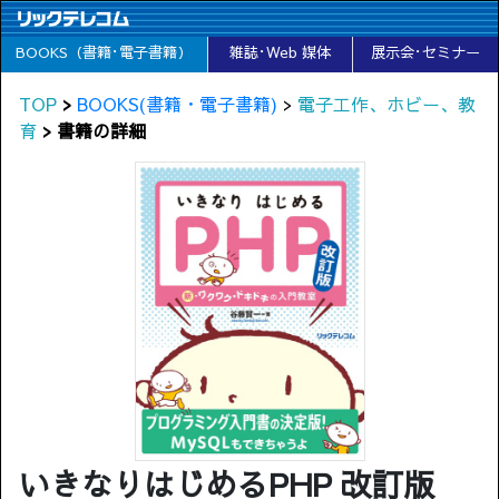
BOOKS（書籍･電子書籍）
雑誌･Web 媒体
展示会･セミナー
TOP
>
BOOKS(書籍・電子書籍)
>
電子工作、ホビー、教
育
> 書籍の詳細
いきなりはじめるPHP 改訂版