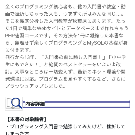
全くのプログラミング初心者も、他の入門書や教室・動
画で挫折しちゃった人も、つまずく所はみんな同じ…。
そこを徹底分析した入門教室が秋葉原にあります。たっ
た1日で簡単なWebサイトとデータベースまで作れちゃう
PHP速習コースです。その方法を1冊に凝縮した本書な
ら、無理せず楽しくプログラミングとMySQLの基礎が身
に付きます。
刊行から13年、「入門書の前に読む入門書！」「小中学
生にもできた！」と絶賛のベストセラーをいよいよ改
訂。大事なところは一切変えず、最新のネット環境や開
発環境に対応。プログラムを見やすくするなど、さらに
ブラッシュアップしました。
内容詳細
【本書の対象読者】
・プログラミング入門書で勉強してみたけど、挫折して
しまった方