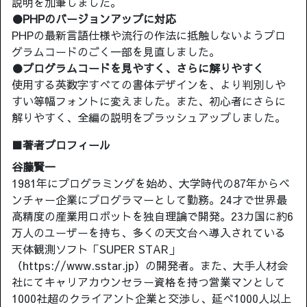
説明を加筆しました。
●PHPのバージョンアップに対応
PHPの最新言語仕様や流行の作法に抵触しないようプロ
グラムコードのごく一部を見直しました。
●プログラムコードを見やすく、さらに解りやすく
使用する英数字すべての書体デザインを、より判別しや
すい等幅フォントに変えました。また、初心者にさらに
解りやすく、全編の説明をブラッシュアップしました。
■著者プロフィール
谷藤賢一
1981年にプログラミングを始め、大学時代の87年からベ
ンチャー企業にプログラマーとして勤務。24才で世界最
高精度の産業用ロボットを独自理論で開発。23カ国に約6
万人のユーザーを持ち、多くの天文台へ導入されている
天体観測ソフト「SUPER STAR」
（https://www.sstar.jp）の開発者。また、大手人材会
社にてキャリアカウンセラー資格を持つ営業マンとして
1000社超のクライアント企業と交渉し、延べ1000人以上