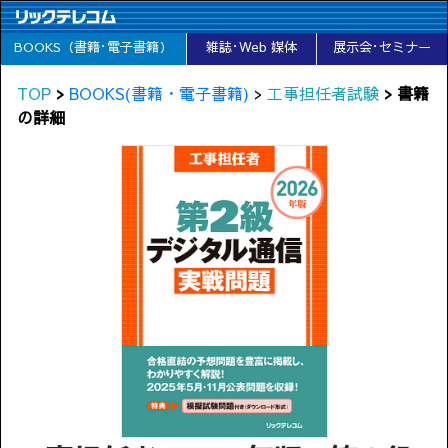
BOOKS（書籍･電子書籍）
雑誌･Web 媒体
展示会･セミナー
TOP
>
BOOKS(書籍・電子書籍)
>
工事担任者試験
> 書籍
の詳細